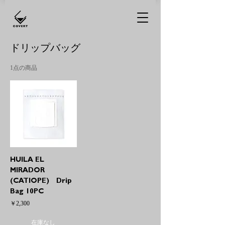
ドリップバッグ
1点の商品
HUILA EL
MIRADOR
(CATIOPE) Drip
Bag 10PC
価格
￥2,300
在庫なし